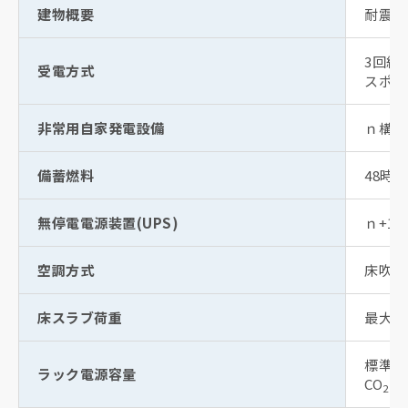
建物概要
耐震構
3回線
受電方式
スポッ
非常用自家発電設備
ｎ構成
備蓄燃料
48時
無停電電源装置(UPS)
ｎ+1
空調方式
床吹き
床スラブ荷重
最大70
標準6k
ラック電源容量
CO
フ
2