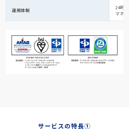
24時
運用体制
マネー
サービスの特長①