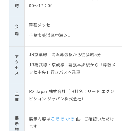
時
00～17：00
幕張メッセ
会
場
千葉市美浜区中瀬2-1
JR京葉線 - 海浜幕張駅から徒歩約5分
ア
ク
JR総武線・京成線 - 幕張本郷駅から「幕張メ
セ
ッセ中央」行きバスへ乗車
ス
RX Japan株式会社（旧社名：リード エグジ
主
ビション ジャパン株式会社）
催
こちらから
展
展示内容は
ご確認いただけ
示
ます
物