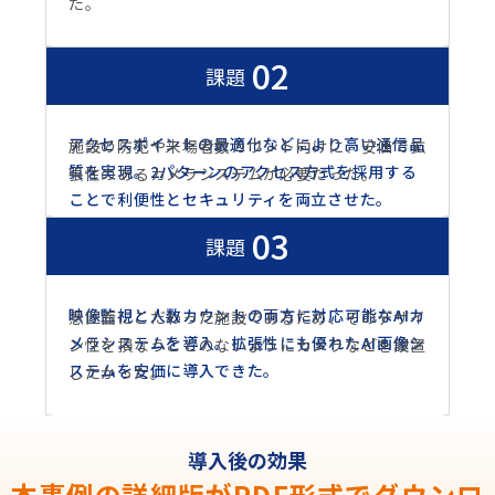
た。
02
課題
導入後の効果
アクセスポイントの最適化などにより高い通信品
施設の防犯や来場者数カウント向けに、安価で拡
質を実現。2パターンのアクセス方式を採用する
張性のあるカメラシステムが必要だった。
ことで利便性とセキュリティを両立させた。
03
課題
導入後の効果
映像監視と人数カウントの両方に対応可能なAIカ
意匠面にこだわった施設であるため、そのデザイ
メラシステムを導入。拡張性にも優れたAI画像シ
ン性を損なうことのないようにカメラなどを設置
ステムを安価に導入できた。
したかった。
導入後の効果
本事例の詳細版がPDF形式でダウンロ